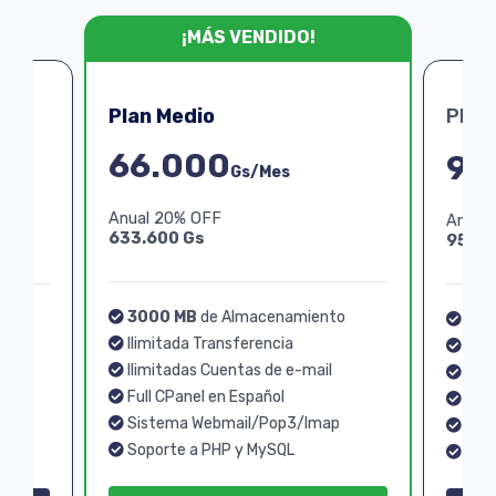
¡MÁS VENDIDO!
Plan Medio
Plan
66.000
99
Gs/Mes
Anual 20% OFF
Anual
633.600 Gs
950.4
3000 MB
de Almacenamiento
o
40
Ilimitada Transferencia
Ilim
Ilimitadas Cuentas de e-mail
Ilim
Full CPanel en Español
Full
Sistema Webmail/Pop3/Imap
p
Sis
Soporte a PHP y MySQL
Sopo