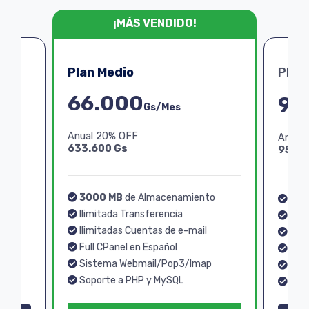
¡MÁS VENDIDO!
Plan Medio
Plan
66.000
99
Gs/Mes
Anual 20% OFF
Anual
633.600 Gs
950.4
3000 MB
de Almacenamiento
o
40
Ilimitada Transferencia
Ilim
Ilimitadas Cuentas de e-mail
Ilim
Full CPanel en Español
Full
Sistema Webmail/Pop3/Imap
p
Sis
Soporte a PHP y MySQL
Sopo